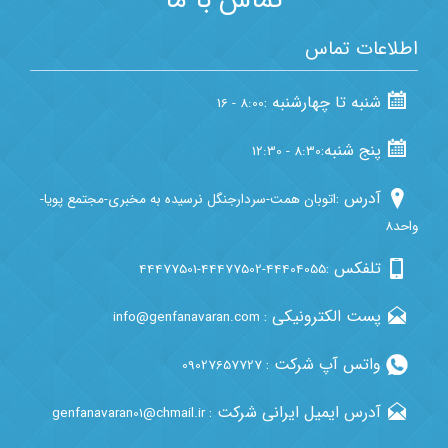
اطلاعات تماس
شنبه تا چهارشنبه :
8:00 - 16
پنج شنبه:
8:30 - 12:30
آدرس :
اتوبان همت-سردارجنگل نرسیده به مخبری-مجتمع پویا-
واحد8
تلفکس :
44477501-44477502-44404055
پست الکترونیکی :
info@genfanavaran.com
واتس آپ شرکت :
09027657727
آدرس ایمیل ایرانی شرکت :
genfanavaran01@chmail.ir