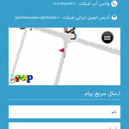
واتس آپ شرکت :
09027657727
آدرس ایمیل ایرانی شرکت :
genfanavaran01@chmail.ir
ارسال سریع پیام