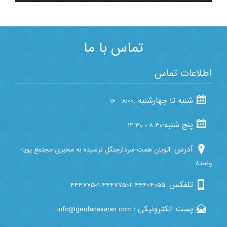
Template by
نقشه من
تماس با ما
اطلاعات تماس
شنبه تا چهارشنبه :
8:00 - 16
پنج شنبه:
8:30 - 12:30
آدرس :
اتوبان همت-سردارجنگل نرسیده به مخبری-مجتمع پویا-
واحد8
تلفکس :
44477501-44477502-44404055
پست الکترونیکی :
info@genfanavaran.com