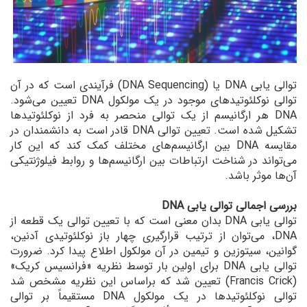
توالی یابی DNA یا (DNA Sequencing) فرآیندی است که در آن
توالی نوکلئوتیدهای موجود در یک مولکول DNA تعیین می‌شود.
DNA هر ارگانیسم از یک توالی منحصر به فرد از نوکلئوتیدها
تشکیل شده است. تعیین توالی DNA قادر است به دانشمندان در
مقایسه DNA بین ارگانیسم‌های مختلف کمک کند که این کار
می‌تواند در شناخت ارتباطات بین ارگانیسم‌ها و روابط فیلوژنتیکی
آن‌ها موثر باشد.
بررسی اجمالی توالی یابی DNA
توالی یابی DNA بدان معنی است که با تعیین توالی یک قطعه از
DNA، می‌توان از ترتیب قرارگیری چهار باز نوکلئوتیدی آدنین،
گوانین، سیتوزین و تیمین در آن مولکول اطلاع پیدا کرد. ضرورت
توالی یابی DNA برای اولین بار توسط نظریه «فرانسیس کریک»
(Francis Crick) تعیین شد که براساس این نظریه مشخص شد
توالی نوکلئوتیدها در یک مولکول DNA مستقیماً بر توالی