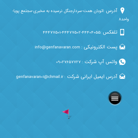
آدرس :
اتوبان همت-سردارجنگل نرسیده به مخبری-مجتمع پویا-
واحد8
تلفکس :
44477501-44477502-44404055
پست الکترونیکی :
info@genfanavaran.com
واتس آپ شرکت :
09027657727
آدرس ایمیل ایرانی شرکت :
genfanavaran01@chmail.ir