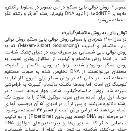
تصویر ۴: روش توالی یابی سنگر؛ در این تصویر در مخلوط واکنش،
علاوه بر ddNTPها از آنزیم DNA پلیمراز، رشته آغازگر و رشته الگو
استفاده می‌شود.
توالی یابی به روش ماکسام-گیلبرت
در سال ۱۹۸۰ همزمان با معرفی روش توالی یابی سنگر، روش توالی
یابی ماکسام و گیلبرت (Maxam-Gilbert Sequencing) که به
روش توالی یابی شیمیایی نیز معروف بود، در دنیای ژنتیک شناخته
شد. در ابتدا روش ماکسام و گیلبرت از استقبال بهتری نسبت به
روش سنگر برخوردار شدند، زیرا در روش ماکسام و گیلبرت،
محققان می‌توانستند از DNA تخلیص شده به صورت مستقیم
استفاده کنند، در حالی که در روش سنگر برای شروع کار نیاز به
کلونینگ ژن است. اما بعدها تکنیک ماکسام- گیلبرت به فراموشی
سپرده شد. روش ماکسام-گیلبرت شامل چهار مرحله است: • در
مرحله اول برای آماده سازی نمونه مولکول DNA را به صورت تک
رشته دناتوره می‌کنند و پس از آن در انتهای ’۵ آن برچسب گذاری
انجام می‌دهند که در این روش اغلب از فسفر ۳۲ استفاده می‌شود.
• در مرحله دوم DNA توسط پیپریدین (Piperidine) و دو ترکیب
شیمیایی دیگر که به پورین‌ها و پیریمیدین‌های مولکول DNA
حمله می‌کنند، شکسته می‌شود. هر کدام از ترکیبات شیمیایی،