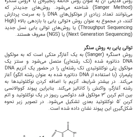
روش قدیمی آن به عنوان روش خاتمه زنجیره‌ای یا «روش سنگر»
(Sanger Method) شناخته می‌شود. روش‌های جدیدتر که
می‌توانند تعداد زیادی از مولکول‌های DNA را به سرعت پردازش
کنند، در مجموع به عنوان روش «توالی ‌یابی با بازدهی بالا» (High
Throughput Sequencing) یا روش‌های توالی یابی نسل جدید
(Next Generation Sequencing) یا (NGS) معروف هستند.
توالی‌ یابی به روش سنگر
روش «سنگر» (Sanger) به یک آغازگر متکی است که به مولکول
DNA دناتوره شده (تک رشته‌ای) متصل می‌شود و سنتز یک
مولکول پلی نوکلئوتیدی تک رشته‌ای را در حضور یک آنزیم DNA
پلیمراز، (با استفاده از DNA دناتوره شده به عنوان رشته الگو) آغاز
می‌کند. در بیشتر شرایط، آنزیم با اضافه کردن نوکلئوتیدها به
رشته آغازگر، واکنش را کاتالیز می‌کند. بنابراین پیوند کووالانسی
بین اتم کربن ’3 مولکول قند دئوکسی ریبوز در یک نوکلئوتید و اتم
کربن ’5 نوکلئوتید بعدی تشکیل می‌شود. در تصویر زیر نحوه
شکل‌گیری این پیوند نشان داده شده است.