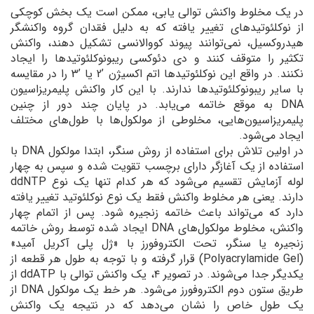
در یک مخلوط واکنش توالی یابی، ممکن است یک بخش کوچکی
از نوکلئوتیدهای تغییر یافته که به دلیل فقدان گروه واکنشگر
هیدروکسیل، نمی‌توانند پیوند کووالانسی تشکیل دهند، واکنش
تکثیر را متوقف کنند و دی دئوکسی ریبونوکلئوتیدها را ایجاد
نکنند. در واقع این نوکلئوتیدها اتم اکسیژن ’2 یا ’3 را در مقایسه
با سایر ریبونوکلئوتیدها ندارند. با این کار واکنش پلیمریزاسیون
DNA به موقع خاتمه می‌یابد. در پایان چند دور از چنین
پلیمریزاسیون‌هایی، مخلوطی از مولکول‌‌ها با طول‌‌های مختلف
ایجاد می‌شود.
در اولین تلاش برای استفاده از روش سنگر، ابتدا مولکول DNA با
استفاده از یک آغازگر دارای برچسب تقویت شده و سپس به چهار
لوله آزمایش تقسیم می‌شود که هر کدام تنها یک نوع ddNTP
دارند. یعنی هر مخلوط واکنش فقط یک نوع نوکلئوتید تغییر یافته
دارد که می‌تواند باعث خاتمه زنجیره شود. پس از اتمام چهار
واکنش، مخلوط مولکول‌های DNA ایجاد شده توسط روش خاتمه
زنجیره یا سنگر، تحت الکتروفورز با «ژل پلی آکریل آمید»
(Polyacrylamide Gel) قرار گرفته و با توجه به طول هر قطعه از
یکدیگر جدا می‌شوند. در تصویر ۴، یک واکنش توالی با ddATP از
طریق ستون دوم الکتروفورز می‌شود. هر خط یک مولکول DNA از
یک طول خاص را نشان می‌دهد که در نتیجه یک واکنش